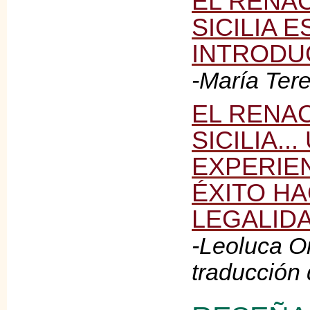
EL RENA
SICILIA 
INTRODU
-María Ter
EL RENA
SICILIA..
EXPERIE
ÉXITO HA
LEGALID
-Leoluca O
traducción 