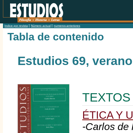
Jum
Indice por revista
Número actual
numeros-anteriores
Tabla de contenido
Estudios 69, verano
TEXTOS
ÉTICA Y 
-Carlos de l