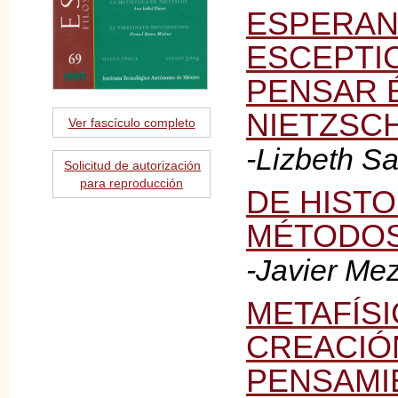
ESPERAN
ESCEPTI
PENSAR 
NIETZSC
Ver fascículo completo
-Lizbeth S
Solicitud de autorización
para reproducción
DE HIST
MÉTODO
-Javier Me
METAFÍSI
CREACIÓ
PENSAMI